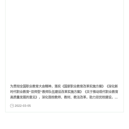
为贯彻全国职业教育大会精神，落实《国家职业教育改革实施方案》《深化新
时代职业教育“双师型”教师队伍建设改革实施方案》《关于推动现代职业教育
高质量发展的意见》，深化我校教师、教材、教法改革，助力双优校建设，我
校于3月5日举办了宁夏农业学校第三届教师教学能力大赛。青年教师曹睿男发
2022-03-05
言在大赛开幕式上，张忠文副校长做了动员讲话，他指出：教师教学能力大赛
是学校“提质培优三年行动计划”的重要组成部分，希望以大...