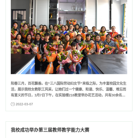
阳春三月，百花飘香。在“三八国际劳动妇女节”来临之际，为丰富校园文化生
活，展示我校女教职工风采，让她们过一个健康、和谐、快乐、温馨、难忘而
有意义的节日，3月7日下午，在实验楼218教室举办花艺活动，共有30余名女
教职工参加了本次活动。​活动特邀学校王转莉老师为大家现场讲授花束的制
2022-03-07
作。她从花束的基本类型、颜色的意义以及制作花束前的一些准备工作做了详
细的讲解。
我校成功举办第三届教师教学能力大赛