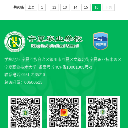
...
上页
1
12
13
14
15
16
下页
共93条
学校地址:宁夏回族自治区银川市西夏区文萃北街宁夏职业技术园区
宁ICP备13001305号-3
宁夏职业技术大学 备案号:
联系电话:0951-2135210
00500513
总访问量：