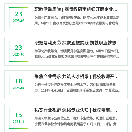
展开实训，践行“一技在手，一生无忧”的职教理念。实践现
场，学生们分组实操关键畜牧技术。羔羊断尾环节中，他们
职教活动周⑪ | 商贸教研室组织开展企业参观实训
需精准定位尾椎并套扎橡胶圈，通过规范操作保障动物健
23
康。羊龄鉴别需细致观察牙齿磨损程度，静脉采血考验血管
​为深化产教融合、践行职教使命，响应2025年职业教育活动
2025-05
定位的精准度，牛的直肠检查则通...
周，5月23日我校商贸教研室组织2023级物流服务与管理专业
学生赴宁夏闽宁故事科技有限公司及闽宁新貌展示中心开展
实践研学活动，通过"沉浸式课堂"探寻专业发展与乡村振兴
的融合之道。在宁夏闽宁故事科技有限公司，师生们深入企
职教活动周⑦ 探索酒旅实践 铸就职业梦想 | 酒旅教研室开展酒庄、酒店参观及调酒实训活动
业生产一线，聆听讲解员讲述闽宁协作背景下企业“以茶为
23
媒”的创业故事。从六堡茶、茯砖茶的制作工艺展示，到枸杞
​为深化产教融合，切实提升学生实践能力，5月21日至22日，
2025-05
八宝茶、沙棘果茶等创新产品的...
我校2023级高星级饭店运营与管理专业学生走进欣恒酒庄与
银川凯宾斯基饭店，开展了“探索酒旅实践，铸就职业梦想”
主题实训教学活动。此次活动以实地参观、技能实操与文化
体验相结合的形式，助力学生深度洞悉葡萄酒文旅产业及高
聚焦产业需求 共筑人才桥梁 | 我校教师开展企业职业专业培训
端酒店服务，为其未来职业发展奠定坚实基础。走进酒庄：
18
了解葡萄酒文旅产业，体验调酒艺术5月21日，师生们来到西
为进一步提升酒店员工专业服务水平，强化国际化服务能
2025-04
夏区欣恒酒庄，在酒庄工作人...
力，2025年4月16日，受银川凯宾斯基饭店邀请，宁夏农业学
校张宁老师为酒店员工开展了以“酒店预订”与“前台服务”为
核心主题的《酒店英语》专项培训。本次培训聚焦行业实际
需求，旨在帮助员工掌握高效专业的英语沟通技巧，为国际
拓宽行业视野 深化专业认知 | 我校电商、物流专业开展企业认知实习活动
宾客提供更优质的服务体验。此次培训内容紧密围绕酒店前
15
台接待、客房预订两大核心业务场景。张宁老师通过情景模
为深化学生专业岗位认知，提升专业技能、拓展行业视野，
2024-11
拟对话、经典课文解析、互动问答...
宁夏农业学校会计物流电商教研室于11月11日、13日，分别
组织2023高职电商班和2024级中职物流班学生前往宁夏杞里