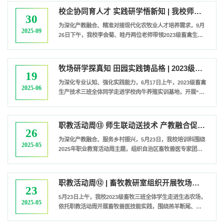
选会的企业代表表示热烈欢迎与衷心感谢。她寄语全体同
校企协同育人才 实践研学悟新知 | 我校师生赴企业开展现代化牧业实践学习
学，要珍惜实习机会，端正择业心态，在实践中增长才干，
30
在岗位上绽放光彩，努力实现职业理想。本次双选会汇聚区
为深化产教融合、精准对接现代化农牧业人才培养需求，9月
2025-09
内多家优质企业，共提供450个实习岗位...
26日下午，我校李会菊、眭丹两位老师带领2023级畜禽生产
技术三班学生，赴产业导师所在的宁夏正元生态农业科技有
限公司开展实践学习活动，以校企协同育人模式推动课堂理
论与产业实践深度融合。宁夏正元生态农业科技有限公司产
牧场研学探真知 田园实践铸品格 | 2023级畜牧三班解锁肉牛养殖密码
业导师对师生一行表示热烈欢迎，并为师生提供了专业讲解
19
与实操指导。师生们先后走进饲料加工车间、标准化牛舍及
为深化专业认知、强化实践能力，6月17日上午，2023级畜禽
2025-06
现代化挤奶大厅，系统了解现代化奶...
生产技术三班全体同学走进学校肉牛养殖实训基地，开展“肉
牛养殖探秘”主题研学活动。此次实践以“理论+实操”模式，
让学子们在牧场实景中解码现代畜牧产业的发展密码。踏入
牧场，牧场工作人员热情接待了老师和学生们，并详细介绍
职教活动周⑬ 师生联动送技术 产教融合促发展丨我校开展畜牧产业技能服务活动
了牧场内两大主要肉牛品种——安格斯和西门塔尔。他讲解
26
道，安格斯牛以肉质细腻、大理石花纹丰富闻名；西门塔尔
​为深化产教融合、服务乡村振兴，5月23日，我校培训科围绕
2025-05
牛则生长速度快，肌肉发达。...
2025年职业教育活动周主题，组织自治区畜牧兽医专家团队
赴银川市康绿源奶牛场开展专项技术帮扶，通过“课堂进牧
场”实践模式推动职业教育资源向产业一线延伸。活动中，专
家团队采取“技术指导+场景教学”模式，在牧场开设流动课
职教活动周⑫ | 畜牧教研室组织开展牧场实践活动
堂。专家现场演示全混合日粮（TMR）精准调配技术，指导
23
牧场工作人员通过科学配比降低饲养成本；并系统讲解布鲁
​5月23日上午，我校2023级畜牧三班全体学生走进生态农场，
2025-05
氏菌病、奶牛乳房炎等常见疫病...
依托职教活动周开展畜牧兽医技能实践，围绕羔羊断尾、羊
龄鉴别、静脉采血、疫苗接种及牛的直肠检查五项核心技能