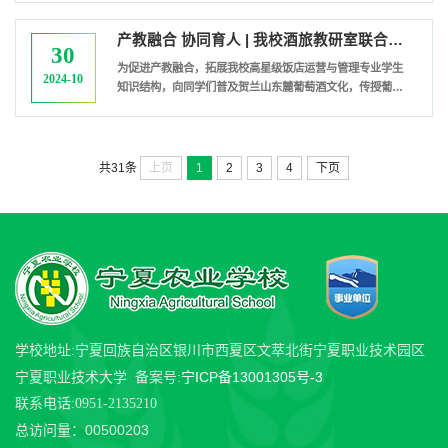
香枸杞有限责任公司、银川电商直播公共服务基地和宁夏枸
杞文化馆进行企业认知学习。在宁夏杞里香枸杞有限责任公
产教融合 协同育人 | 我校酒旅教研室联合宁夏欣恒酒庄开展特色教学实践活动
司，同学们近距离接触了“枸杞科技研发、基地种植、生产加
30
工、电商销售”四位一体的现代化新型企业，了解了公司的发
为促进产教融合，拓展我校高星级饭店运营与管理专业学生
2024-10
展历程和经营模式。在银川电商...
知识结构，向同学们普及贺兰山东麓葡萄酒文化，传授葡萄
酒知识，10月29日上午，我校酒旅教研室联合宁夏欣恒酒庄
开展了一次“葡萄酒文化进校园”特色实践教学活动。活动特
邀宁夏欣恒酒庄庄主、酿酒师王宇恒为同学们讲授“酒香四
溢”葡萄酒主题公开课。王老师首先向大家介绍了葡萄酒基础
上页
1
2
3
4
下页
共31条
知识、贺兰山东麓产区以及葡萄酒文旅产业概况，从贺兰山
东麓葡萄酒文化到酒庄的发展，...
学校地址:宁夏回族自治区银川市西夏区文萃北街宁夏职业技术园区
宁ICP备13001305号-3
宁夏职业技术大学 备案号:
联系电话:0951-2135210
00500203
总访问量：