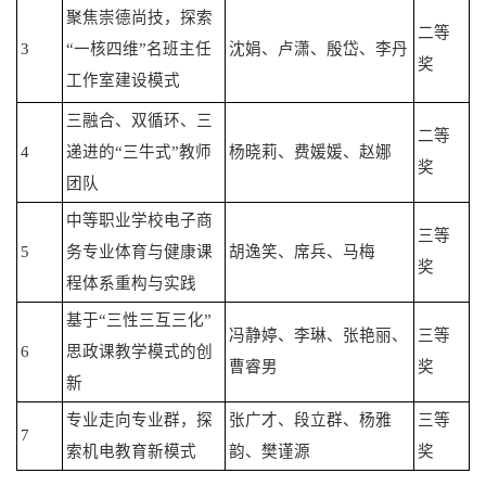
聚焦崇德尚技，探索
二等
3
“一核四维”名班主任
沈娟、卢潇、殷岱、李丹
奖
工作室建设模式
三融合、双循环、三
二等
4
递进的“三牛式”教师
杨晓莉、费媛媛、赵娜
奖
团队
中等职业学校电子商
三等
5
务专业体育与健康课
胡逸笑、席兵、马梅
奖
程体系重构与实践
基于“三性三互三化”
冯静婷、李琳、张艳丽、
三等
6
思政课教学模式的创
曹睿男
奖
新
专业走向专业群，探
张广才、段立群、杨雅
三等
7
索机电教育新模式
韵、樊谨源
奖