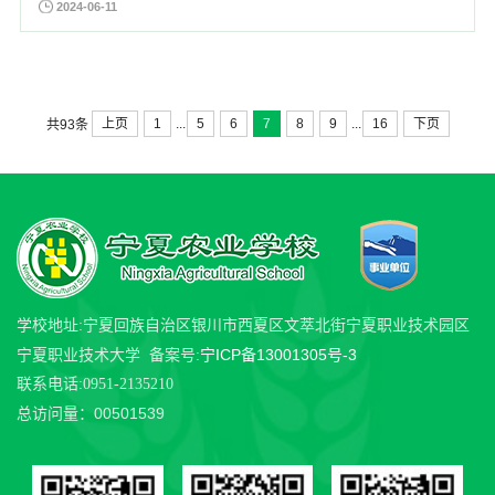
2024-06-11
理及疾病预防》为题，结合行业前沿技术和自身实践经验，为23级畜禽生产技
术专业的学生带来了一场精彩纷呈的讲座。讲座中，张老师通过...
...
...
上页
1
5
6
7
8
9
16
下页
共93条
学校地址:宁夏回族自治区银川市西夏区文萃北街宁夏职业技术园区
宁ICP备13001305号-3
宁夏职业技术大学 备案号:
联系电话:0951-2135210
00501539
总访问量：